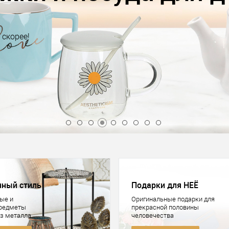
Выбирайте скорее!
Купить
нный стиль
Подарки для НЕЁ
ые и
Оригинальные подарки для
предметы
прекрасной половины
из металла
человечества