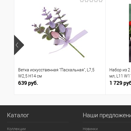
Ветка искусственная "Пасхальная", L7,5
Набор из 2
W2,5 H14 см
мл, L11 W1
639 руб.
1 729 руб
Каталог
Наши предложен
Коллекции
Новинки