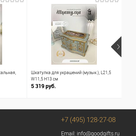
кальная,
Шкатулка для украшений (музык.), L21,5
Шкат
W11,5 H13 см
5 319 руб.
3 85
+7 (495) 128-27-08
Email:
info@goodgifts.ru