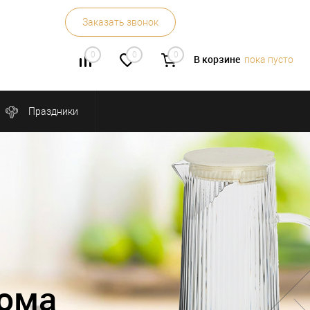
Заказать звонок
0
0
0
В корзине
пока пусто
Праздники