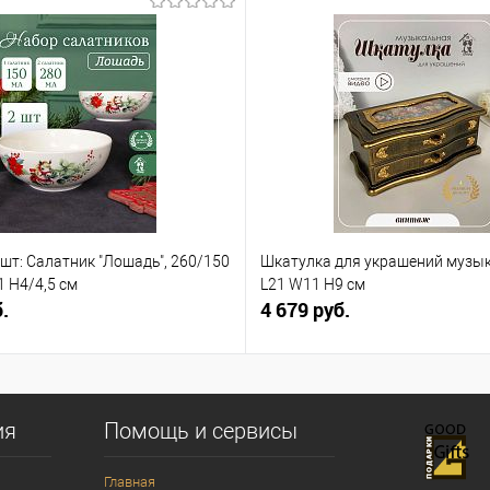
 шт: Салатник "Лошадь", 260/150
Шкатулка для украшений музы
1 H4/4,5 см
L21 W11 H9 см
.
4 679 руб.
ия
Помощь и сервисы
Главная