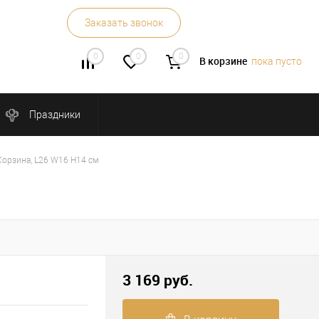
Заказать звонок
0
0
0
В корзине
пока пусто
Праздники
Корзина, L26 W16 H14 см
3 169 руб.