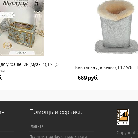
ля украшений (музык.), L21,5
Подставка для очков, L12 W8 H
 см
.
1 689 руб.
ия
Помощь и сервисы
Главная
Copyright 
Политика конфиденциальности