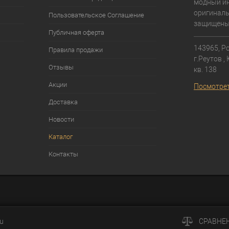
модный ин
оригиналь
Пользовательское Соглашение
защищены
Публичная оферта
143965, Ро
Правила продажи
г.Реутов ,
Отзывы
кв. 138⁠
Акции
Посмотрет
Доставка
Новости
Каталог
Контакты
ru
СРАВНЕ