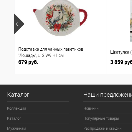
Подставка для чайных пакетиков
Шкатулка (
"Лошадь", L12 W9 H1 см
679 руб.
3 859 руб
Каталог
Наши предложен
Коллекции
Новинки
Каталог
Популярные товары
Мужчинам
Распродажи и скидки