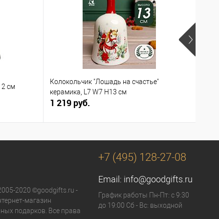
Колокольчик "Лошадь на счастье"
Набо
12 см
керамика, L7 W7 H13 см
мл, 
1 219 руб.
1 72
+7 (495) 128-27-08
Email:
info@goodgifts.ru
2005-2020 ©goodgifts.ru -
График работы Пн-Пт: с 9:30
тернет-магазин
до 19:00 Сб - Вс: выходной
ных подарков. Все права