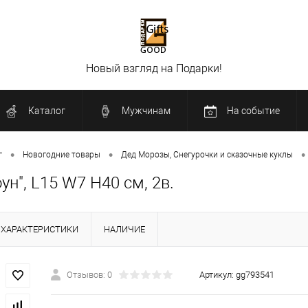
Новый взгляд на Подарки!
Каталог
Мужчинам
На событие
•
•
•
г
Новогодние товары
Дед Морозы, Снегурочки и сказочные куклы
н", L15 W7 H40 см, 2в.
ХАРАКТЕРИСТИКИ
НАЛИЧИЕ
Отзывов: 0
Артикул:
gg793541