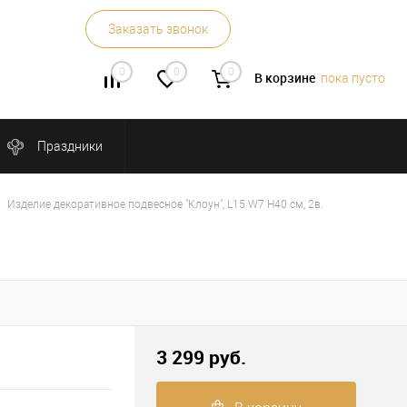
Заказать звонок
0
0
0
В корзине
пока пусто
Праздники
Изделие декоративное подвесное "Клоун", L15 W7 H40 см, 2в.
3 299 руб.