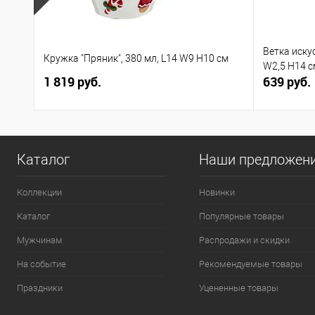
Ветка иску
Кружка "Пряник", 380 мл, L14 W9 H10 см
W2,5 H14 с
1 819 руб.
639 руб.
Каталог
Наши предложен
Коллекции
Новинки
Каталог
Популярные товары
Мужчинам
Распродажи и скидки
На событие
Рекомендуемые товары
Праздники
Уцененные товары