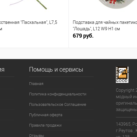
сственная "Пасхальная", L7,5
Подставка для чайных пакетик
м
"Лошадь", L12 W9 H1 см
679 руб.
ия
Помощь и сервисы
Главная
Copyright 
Политика конфиденциальности
модный ин
оригиналь
Пользовательское Соглашение
защищены
Публичная оферта
143965, Ро
Правила продажи
г.Реутов ,
Отзывы