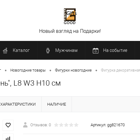
Новый взгляд на Подарки!
Каталог
Мужчинам
На событие
•
•
•
г
Новогодние товары
Фигурки новогодние
Фигурка декоративная
нь", L8 W3 H10 см
ХАРАКТЕРИСТИКИ
НАЛИЧИЕ
Отзывов: 0
Артикул:
gg821670