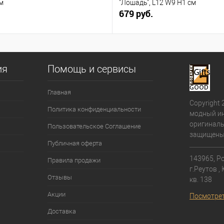
м
"Лошадь", L12 W9 H1 см
679 руб.
ия
Помощь и сервисы
Главная
Copyright 
Политика конфиденциальности
модный ин
оригиналь
Пользовательское Соглашение
защищены
Публичная оферта
143965, Ро
Правила продажи
г.Реутов ,
Отзывы
кв. 138⁠
Акции
Посмотрет
Доставка