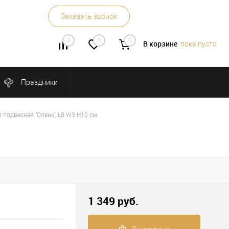
Заказать звонок
0
0
0
В корзине
пока пусто
Праздники
 подвесная "Олень", L8 W3 H10 см
1 349 руб.