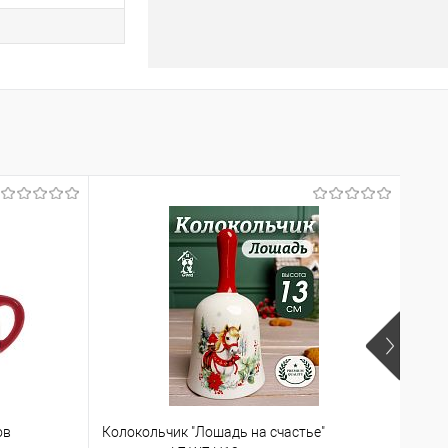
ов
Колокольчик "Лошадь на счастье"
Круж