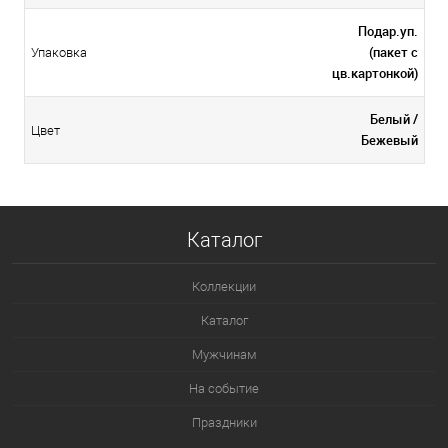
Подар.уп.
(пакет с
Упаковка
цв.картонкой)
Белый /
Цвет
Бежевый
Каталог
Коллекции
Каталог
Мужчинам
На событие
Праздники