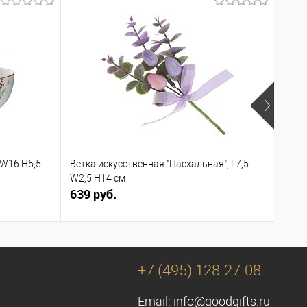
 W16 H5,5
Ветка искусственная "Пасхальная", L7,5
Шкат
W2,5 H14 см
W11,
639 руб.
5 31
+7 (495) 128-27-08
Email:
info@goodgifts.ru