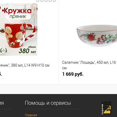
Салатник "Лошадь", 450 мл, L16
яник", 380 мл, L14 W9 H10 см
см
.
1 669 руб.
ия
Помощь и сервисы
Главная