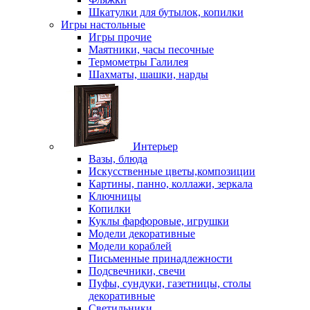
Шкатулки для бутылок, копилки
Игры настольные
Игры прочие
Маятники, часы песочные
Термометры Галилея
Шахматы, шашки, нарды
Интерьер
Вазы, блюда
Искусственные цветы,композиции
Картины, панно, коллажи, зеркала
Ключницы
Копилки
Куклы фарфоровые, игрушки
Модели декоративные
Модели кораблей
Письменные принадлежности
Подсвечники, свечи
Пуфы, сундуки, газетницы, столы
декоративные
Светильники