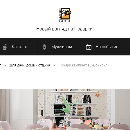
Новый взгляд на Подарки!
Каталог
Мужчинам
На событие
•
•
г
Для дачи, дома и отдыха
Фонари кемпинговые, бинокли