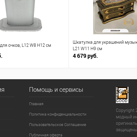
Шкатулка для украшений музы
для очков, L12 W8 H12 см
L21 W11 H9 см
.
4 679 руб.
ия
Помощь и сервисы
Главная
Copyright 
Политика конфиденциальности
модный ин
оригиналь
Пользовательское Соглашение
защищены
Публичная оферта