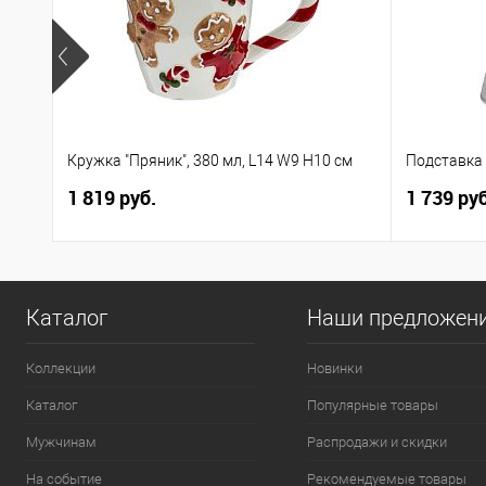
Кружка "Пряник", 380 мл, L14 W9 H10 см
Подставка 
1 819 руб.
1 739 руб
Каталог
Наши предложен
Коллекции
Новинки
Каталог
Популярные товары
Мужчинам
Распродажи и скидки
На событие
Рекомендуемые товары