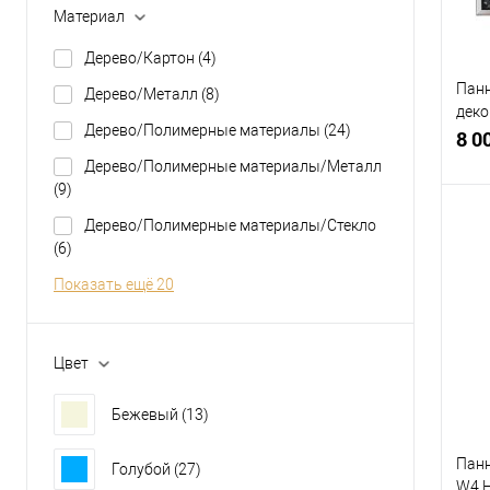
Материал
Дерево/Картон
(4)
Панн
Дерево/Металл
(8)
деко
Дерево/Полимерные материалы
(24)
H51 
8 0
Дерево/Полимерные материалы/Металл
(9)
Дерево/Полимерные материалы/Стекло
(6)
К
Показать ещё 20
клик
В
Цвет
Бежевый
(13)
Панн
Голубой
(27)
W4 