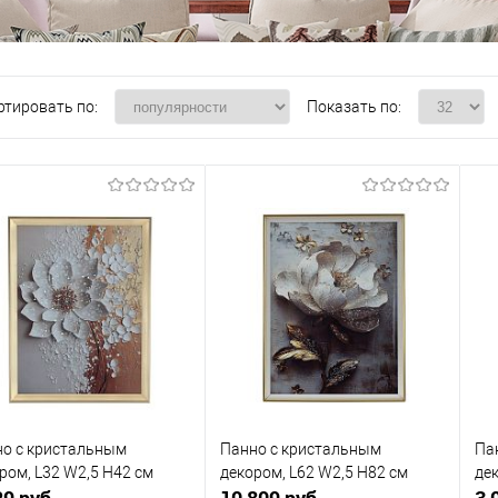
ртировать по:
Показать по:
о с кристальным
Панно с кристальным
Па
ром, L32 W2,5 H42 см
декором, L62 W2,5 H82 см
де
29 руб.
10 809 руб.
3 