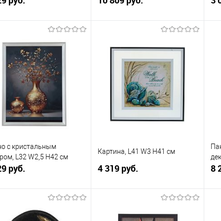
В корзину
В корзину
упить в 1
К
Купить в 1
К
сравнению
клик
сравнению
кли
 избранное
В наличии
В избранное
В наличии
о с кристальным
Па
Картина, L41 W3 H41 см
ром, L32 W2,5 H42 см
де
29 руб.
4 319 руб.
8 
В корзину
В корзину