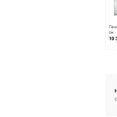
Панн
см
10 
К
клик
В
С