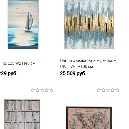
Купить в 1
К
Купить в 1
К
к
сравнению
клик
сравнению
В избранное
В наличии
В избранное
В наличии
Панно с зеркальным декором,
нно, L25 W2 H40 см
L99,5 W6 H100 см
229 руб.
25 509 руб.
В корзину
В корзину
Купить в 1
К
Купить в 1
К
к
сравнению
клик
сравнению
В избранное
В наличии
В избранное
В наличии