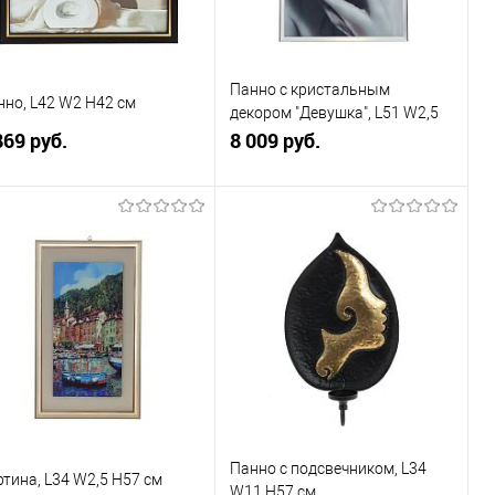
Панно с кристальным
нно, L42 W2 H42 см
декором "Девушка", L51 W2,5
869 руб.
H71 см
8 009 руб.
В корзину
В корзину
Купить в 1
К
Купить в 1
К
к
сравнению
клик
сравнению
В избранное
В наличии
В избранное
В наличии
Панно с подсвечником, L34
тина, L34 W2,5 H57 см
W11 H57 см