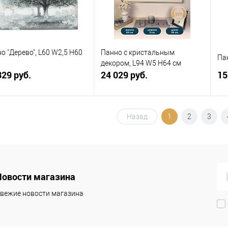
о "Дерево", L60 W2,5 H60
Панно с кристальным
Па
декором, L94 W5 H64 см
329 руб.
24 029 руб.
15
В корзину
В корзину
Назад
1
2
3
упить в 1
К
Купить в 1
К
сравнению
клик
сравнению
кли
 избранное
В наличии
В избранное
В наличии
Новости магазина
вежие новости магазина