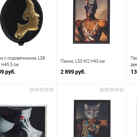
упить в 1
К
Купить в 1
К
сравнению
клик
сравнению
кли
 избранное
В наличии
В избранное
В наличии
о с подсвечником, L38
Па
Панно, L33 W2 H43 см
 H45,5 см
де
39 руб.
2 899 руб.
13
В корзину
В корзину
упить в 1
К
Купить в 1
К
сравнению
клик
сравнению
кли
 избранное
В наличии
В избранное
В наличии