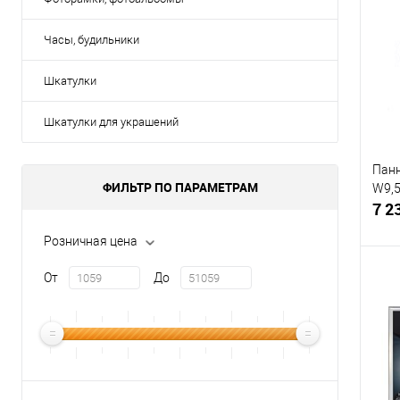
К
клик
Часы, будильники
В
Шкатулки
Шкатулки для украшений
Панн
ФИЛЬТР ПО ПАРАМЕТРАМ
W9,5
7 2
Розничная цена
От
До
К
клик
В