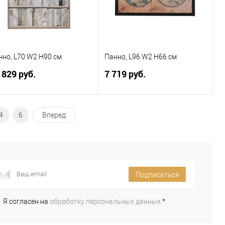
нно, L70 W2 H90 см
Панно, L96 W2 H66 см
 829 руб.
7 719 руб.
В корзину
В корзину
4
6
Вперед
Купить в 1
К
Купить в 1
К
к
сравнению
клик
сравнению
В избранное
В наличии
В избранное
В наличии
Подписаться
Я согласен на
обработку персональных данных.
*