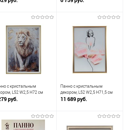
В корзину
В корзину
Купить в 1
К
Купить в 1
К
к
сравнению
клик
сравнению
В избранное
В наличии
В избранное
В наличии
нно с кристальным
Панно с кристальным
кором, L52 W2,5 H72 см
декором, L52 W2,5 H71,5 см
279 руб.
11 689 руб.
В корзину
В корзину