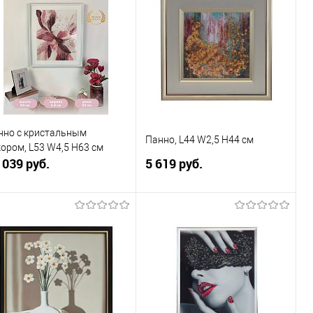
Купить в 1
К
Купить в 1
К
к
сравнению
клик
сравнению
В избранное
В наличии
В избранное
В наличии
нно с кристальным
Панно, L44 W2,5 H44 см
кором, L53 W4,5 H63 см
 039 руб.
5 619 руб.
В корзину
В корзину
Купить в 1
К
Купить в 1
К
к
сравнению
клик
сравнению
В избранное
В наличии
В избранное
В наличии