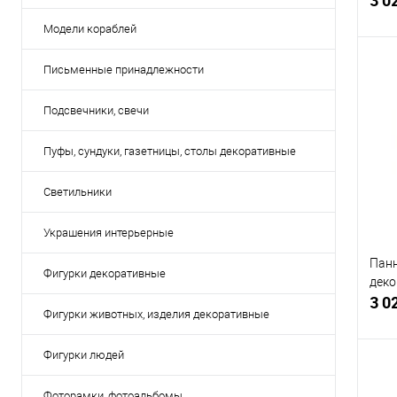
Модели кораблей
Письменные принадлежности
К
Подсвечники, свечи
клик
Пуфы, сундуки, газетницы, столы декоративные
В
Светильники
Украшения интерьерные
Панн
Фигурки декоративные
деко
3 0
Фигурки животных, изделия декоративные
Фигурки людей
Фоторамки, фотоальбомы