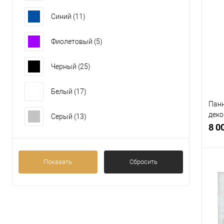
Синий
(11)
К
клик
Фиолетовый
(5)
В
Черный
(25)
Белый
(17)
Панн
деко
Серый
(13)
H71 
8 0
Показать
Сбросить
К
клик
В