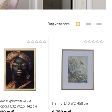
Вид каталога:
нно с кристальным
Панно, L40 W2 H50 см
кором, L32 W2,5 H42 см
029 руб.
6 759 руб.