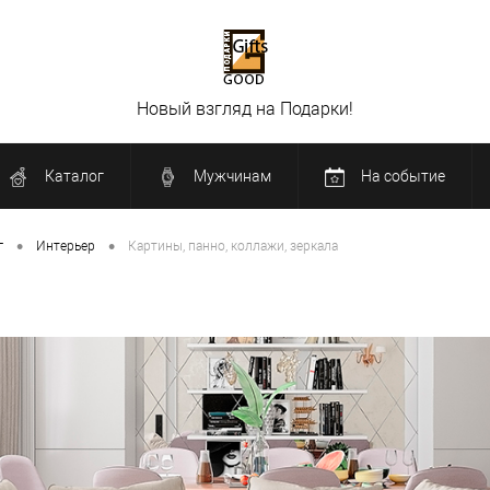
Новый взгляд на Подарки!
Каталог
Мужчинам
На событие
•
•
г
Интерьер
Картины, панно, коллажи, зеркала