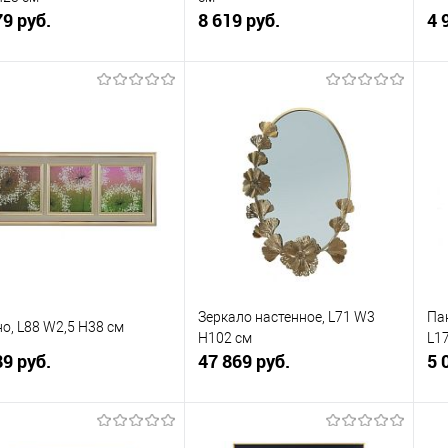
79 руб.
8 619 руб.
4 
В корзину
В корзину
упить в 1
К
Купить в 1
К
сравнению
клик
сравнению
кли
 избранное
В наличии
В избранное
В наличии
Зеркало настенное, L71 W3
Па
о, L88 W2,5 H38 см
H102 см
L17
89 руб.
47 869 руб.
5 
В корзину
В корзину