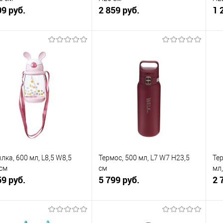
09 руб.
2 859 руб.
1 
В корзину
В корзину
упить в 1
К
Купить в 1
К
сравнению
клик
сравнению
кли
 избранное
В наличии
В избранное
В наличии
лка, 600 мл, L8,5 W8,5
Термос, 500 мл, L7 W7 H23,5
Те
см
см
мл,
59 руб.
5 799 руб.
2 
В корзину
В корзину