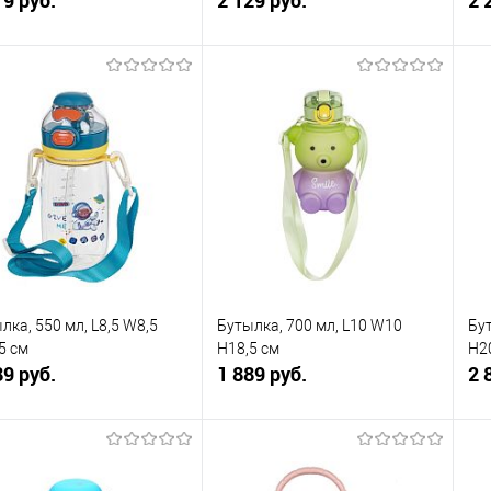
В корзину
В корзину
упить в 1
К
Купить в 1
К
сравнению
клик
сравнению
кли
 избранное
В наличии
В избранное
В наличии
лка, 550 мл, L8,5 W8,5
Бутылка, 700 мл, L10 W10
Бут
5 см
H18,5 см
H2
89 руб.
1 889 руб.
2 
В корзину
В корзину