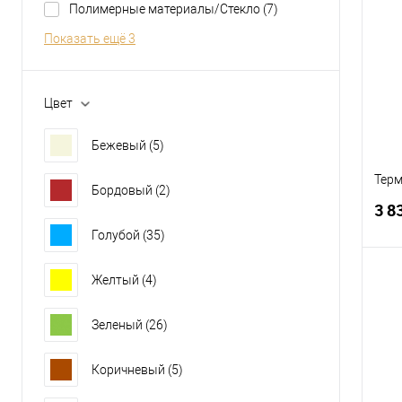
Полимерные материалы/Стекло
(7)
К
клик
Показать ещё 3
В
Цвет
Бежевый
(5)
Терм
Бордовый
(2)
3 8
Голубой
(35)
Желтый
(4)
К
Зеленый
(26)
клик
В
Коричневый
(5)