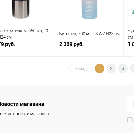
ос с ситечком, 950 мл, L9
Бу
Бутылка, 700 мл, L8 W7 H23 см
H24 см
см
79 руб.
2 369 руб.
1 
В корзину
В корзину
Назад
1
2
3
упить в 1
К
Купить в 1
К
сравнению
клик
сравнению
кли
 избранное
В наличии
В избранное
В наличии
Новости магазина
вежие новости магазина