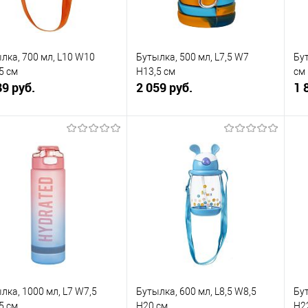
лка, 700 мл, L10 W10
Бутылка, 500 мл, L7,5 W7
Бут
5 см
H13,5 см
см
89 руб.
2 059 руб.
1 
В корзину
В корзину
упить в 1
К
Купить в 1
К
сравнению
клик
сравнению
кли
 избранное
В наличии
В избранное
В наличии
лка, 1000 мл, L7 W7,5
Бутылка, 600 мл, L8,5 W8,5
Бут
5 см
H20 см
H2