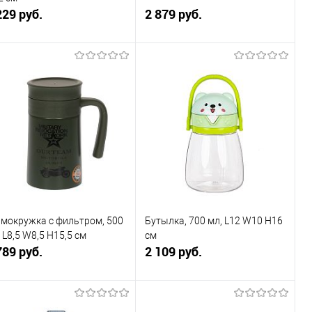
229 руб.
2 879 руб.
В корзину
В корзину
Купить в 1
К
Купить в 1
К
к
сравнению
клик
сравнению
В избранное
В наличии
В избранное
В наличии
рмокружка с фильтром, 500
Бутылка, 700 мл, L12 W10 H16
 L8,5 W8,5 H15,5 см
см
789 руб.
2 109 руб.
В корзину
В корзину