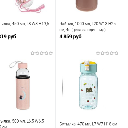
ылка, 450 мл, L8 W8 H19,5
Чайник, 1000 мл, L20 W13 H25
см, 4в.(цена за один вид)
819 руб.
4 859 руб.
В корзину
В корзину
Купить в 1
К
Купить в 1
К
к
сравнению
клик
сравнению
В избранное
В наличии
В избранное
В наличии
ылка, 500 мл, L6,5 W6,5
Бутылка, 470 мл, L7 W7 H18 см
2 см