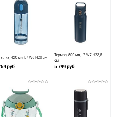
Купить в 1
К
Купить в 1
К
к
сравнению
клик
сравнению
В избранное
В наличии
В избранное
В наличии
Термос, 500 мл, L7 W7 H23,5
ылка, 420 мл, L7 W6 H20 см
см
759 руб.
5 799 руб.
В корзину
В корзину
Купить в 1
К
Купить в 1
К
к
сравнению
клик
сравнению
В избранное
В наличии
В избранное
В наличии