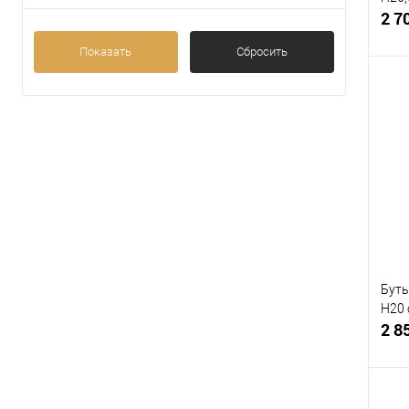
2 7
Показать
Сбросить
К
клик
В
Буты
H20 
2 8