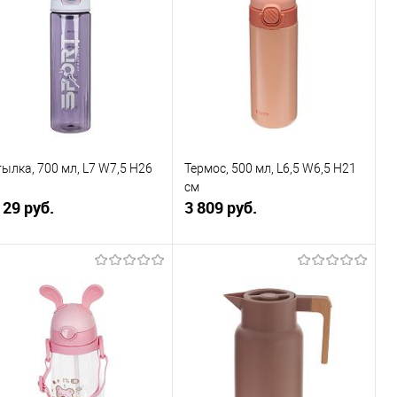
Купить в 1
К
Купить в 1
К
к
сравнению
клик
сравнению
В избранное
В наличии
В избранное
В наличии
ылка, 700 мл, L7 W7,5 H26
Термос, 500 мл, L6,5 W6,5 H21
см
129 руб.
3 809 руб.
В корзину
В корзину
Купить в 1
К
Купить в 1
К
к
сравнению
клик
сравнению
В избранное
В наличии
В избранное
В наличии