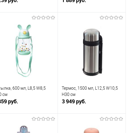
В корзину
В корзину
Купить в 1
К
Купить в 1
К
к
сравнению
клик
сравнению
В избранное
В наличии
В избранное
В наличии
ылка, 600 мл, L8,5 W8,5
Термос, 1500 мл, L12,5 W10,5
0 см
H30 см
859 руб.
3 949 руб.
В корзину
В корзину