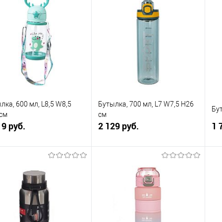
упить в 1
К
Купить в 1
К
сравнению
клик
сравнению
кли
 избранное
В наличии
В избранное
В наличии
лка, 600 мл, L8,5 W8,5
Бутылка, 700 мл, L7 W7,5 H26
Бут
см
см
19 руб.
2 129 руб.
1 
В корзину
В корзину
упить в 1
К
Купить в 1
К
сравнению
клик
сравнению
кли
 избранное
В наличии
В избранное
В наличии