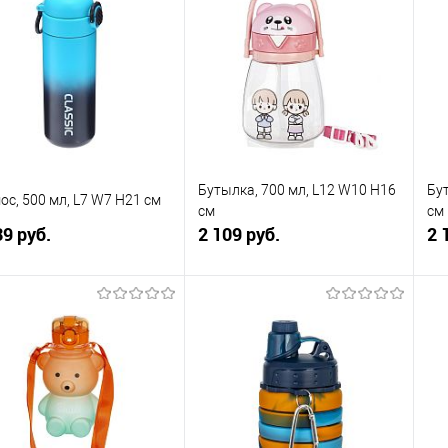
упить в 1
К
Купить в 1
К
сравнению
клик
сравнению
кли
 избранное
В наличии
В избранное
В наличии
Бутылка, 700 мл, L12 W10 H16
Бут
ос, 500 мл, L7 W7 H21 см
см
см
39 руб.
2 109 руб.
2 
В корзину
В корзину
упить в 1
К
Купить в 1
К
сравнению
клик
сравнению
кли
 избранное
В наличии
В избранное
В наличии