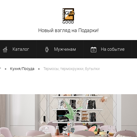
Новый взгляд на Подарки!
Каталог
Мужчинам
На событие
•
•
г
Кухня/Посуда
Термосы, термокружки, бутылки