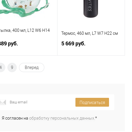
тылка, 400 мл, L12 W6 H14
Термос, 460 мл, L7 W7 H22 см
889 руб.
5 669 руб.
В корзину
В корзину
4
9
Вперед
Купить в 1
К
Купить в 1
К
к
сравнению
клик
сравнению
В избранное
В наличии
В избранное
В наличии
Подписаться
Я согласен на
обработку персональных данных.
*