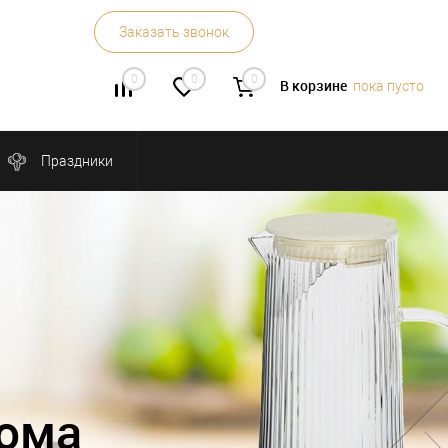
Заказать звонок
0
0
0
В корзине
пока пусто
Праздники