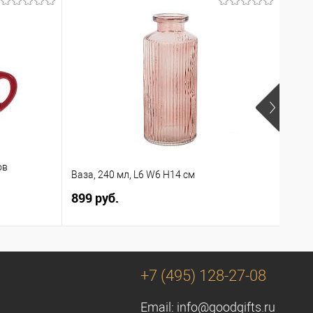
ов
Сала
Ваза, 240 мл, L6 W6 H14 см
см
899 руб.
1 66
+7 (495) 128-27-08
Email:
info@goodgifts.ru