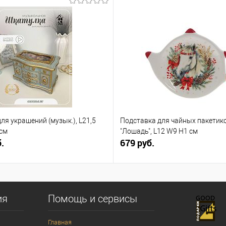
ля украшений (музык.), L21,5
Подставка для чайных пакетик
 см
"Лошадь", L12 W9 H1 см
.
679 руб.
ия
Помощь и сервисы
Главная