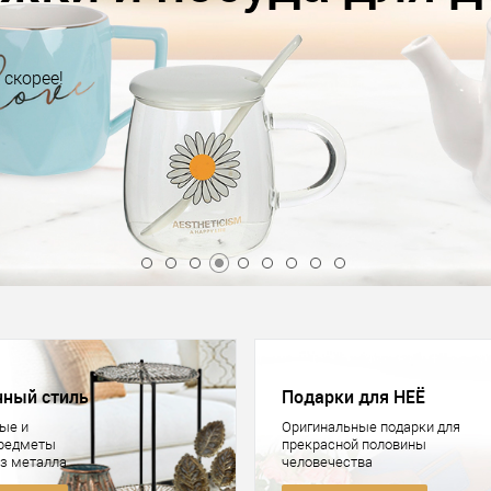
Выбирайте скорее!
Купить
нный стиль
Подарки для НЕЁ
ые и
Оригинальные подарки для
предметы
прекрасной половины
из металла
человечества