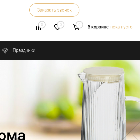
Заказать звонок
0
0
0
В корзине
пока пусто
Праздники