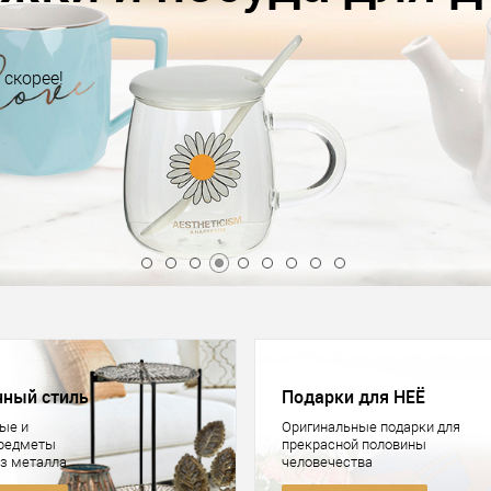
Выбирайте скорее!
Купить
нный стиль
Подарки для НЕЁ
ые и
Оригинальные подарки для
предметы
прекрасной половины
из металла
человечества