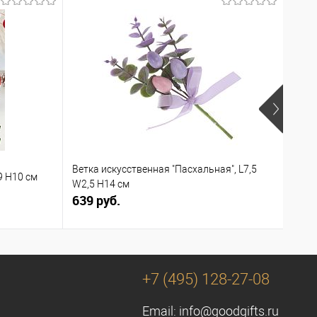
Ветка искусственная "Пасхальная", L7,5
9 H10 см
Круж
W2,5 H14 см
639 руб.
1 81
+7 (495) 128-27-08
Email:
info@goodgifts.ru