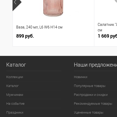
Салатник "
Ваза, 240 мл, L6 W6 H14 см
см
899 руб.
1 669 руб
Каталог
Наши предложен
Коллекции
Новинки
Каталог
Популярные товары
Мужчинам
Распродажи и скидки
На событие
Рекомендуемые товары
Праздники
Уцененные товары