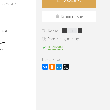
В корзину
ктеристики
Купить в 1 клик
Кол-во:
талл
Рассчитать доставку
акет
В наличии
ый
Поделиться