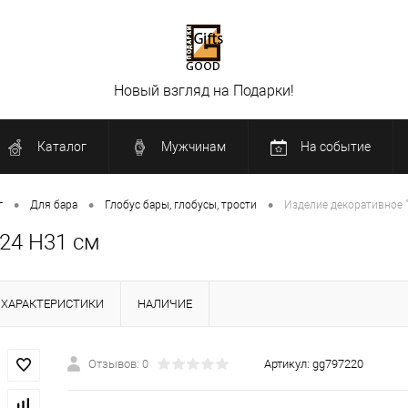
Новый взгляд на Подарки!
Каталог
Мужчинам
На событие
•
•
•
г
Для бара
Глобус бары, глобусы, трости
Изделие декоративное "
W24 H31 см
ХАРАКТЕРИСТИКИ
НАЛИЧИЕ
Отзывов: 0
Артикул:
gg797220