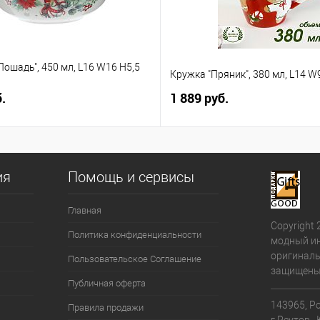
Лошадь", 450 мл, L16 W16 H5,5
Кружка "Пряник", 380 мл, L14 W
.
1 889 руб.
ия
Помощь и сервисы
Главная
Copyright 
Политика конфиденциальности
модный ин
оригиналь
Пользовательское Соглашение
защищены
Публичная оферта
143965, Ро
Правила продажи