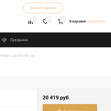
Заказать звонок
0
0
0
В корзине
пока пусто
Праздники
Глобус", L24 W24 H31 см
20 419 руб.