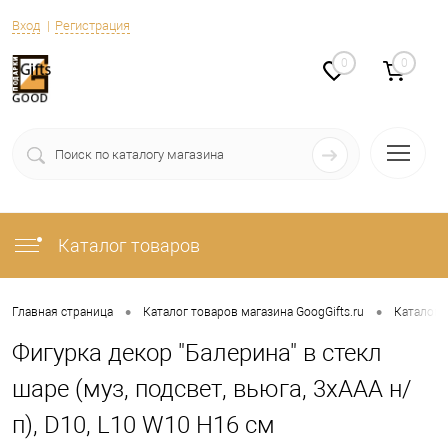
Вход
Регистрация
0
0
Каталог товаров
•
•
Главная страница
Каталог товаров магазина GoogGifts.ru
Каталог
Фигурка декор "Балерина" в стекл
шаре (муз, подсвет, вьюга, 3xAAA н/
п), D10, L10 W10 H16 см