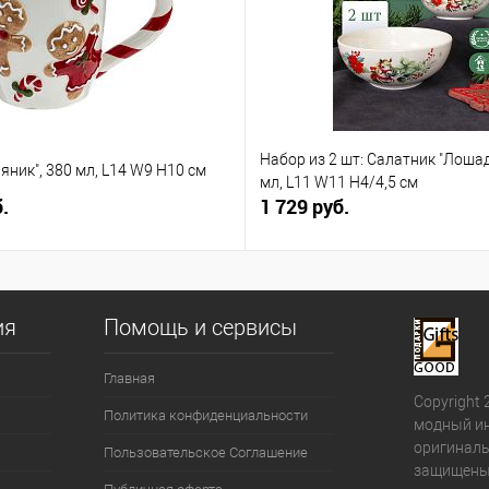
Набор из 2 шт: Салатник "Лошад
яник", 380 мл, L14 W9 H10 см
мл, L11 W11 H4/4,5 см
.
1 729 руб.
ия
Помощь и сервисы
Главная
Copyright 
Политика конфиденциальности
модный ин
оригиналь
Пользовательское Соглашение
защищены