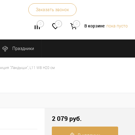
Заказать звонок
0
0
0
В корзине
пока пусто
Праздники
иция "Ландыши", L11 W8 H20 см
2 079 руб.