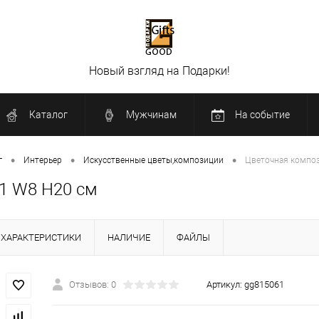
Новый взгляд на Подарки!
Каталог
Мужчинам
На событие
•
•
•
г
Интерьер
Искусственные цветы,композиции
Цветочная композ
1 W8 H20 см
ХАРАКТЕРИСТИКИ
НАЛИЧИЕ
ФАЙЛЫ
Отзывов: 0
Артикул:
gg815061