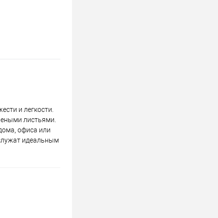
ести и легкости.
леными листьями.
дома, офиса или
 служат идеальным