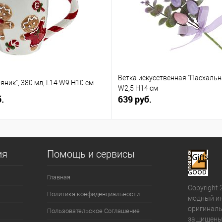
Ветка искусственная "Пасхальна
яник", 380 мл, L14 W9 H10 см
W2,5 H14 см
.
639 руб.
ия
Помощь и сервисы
Главная
Copyright 
Политика конфиденциальности
модный ин
оригиналь
Пользовательское Соглашение
защищены