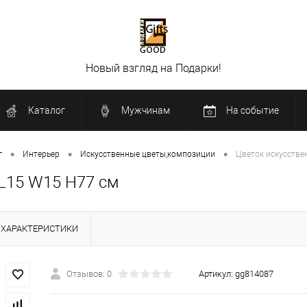
Новый взгляд на Подарки!
Каталог
Мужчинам
На событие
•
•
•
г
Интерьер
Искусственные цветы,композиции
Цветок искусстве
 L15 W15 H77 см
ХАРАКТЕРИСТИКИ
Отзывов: 0
Артикул:
gg814087