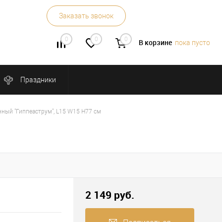
Заказать звонок
0
0
0
В корзине
пока пусто
Праздники
нный "Гиппеаструм", L15 W15 H77 см
2 149 руб.