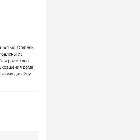
чностью. Стебель
товлены из
ебля размещён
 украшения дома,
альному дизайну