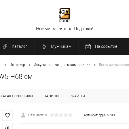
Новый взгляд на Подарки!
Каталог
Мужчинам
На событие
•
•
•
г
Интерьер
Искусственные цветы,композиции
Ветка искусственн
 W5 H68 см
ХАРАКТЕРИСТИКИ
НАЛИЧИЕ
ФАЙЛЫ
Отзывов: 0
Артикул:
gg816793