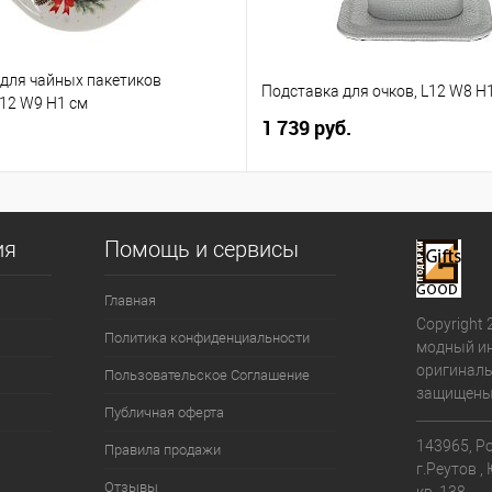
для чайных пакетиков
Подставка для очков, L12 W8 H
L12 W9 H1 см
1 739 руб.
ия
Помощь и сервисы
Главная
Copyright 
Политика конфиденциальности
модный ин
оригиналь
Пользовательское Соглашение
защищены
Публичная оферта
143965, Ро
Правила продажи
г.Реутов ,
Отзывы