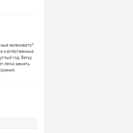
тные зеленовато?
а и естественные
углый год. Ветку
ет легко менять
троения.