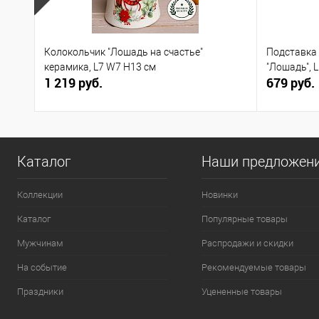
Колокольчик "Лошадь на счастье"
Подставка 
керамика, L7 W7 H13 см
"Лошадь", 
1 219 руб.
679 руб.
Каталог
Наши предложен
Коллекции
Новинки
Каталог
Популярные товары
Мужчинам
Распродажи и скидки
На событие
Рекомендуемые товары
Праздники
Уцененные товары