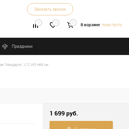
Заказать звонок
0
0
0
В корзине
пока пусто
Праздники
ая "Мандарин", L12 W5 H68 см
1 699 руб.