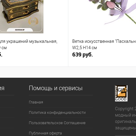
для украшений музыкальная,
Ветка искусственная "Пасхальна
 см
W2,5 H14 см
.
639 руб.
ия
Помощь и сервисы
Главная
Copyright 
Политика конфиденциальности
модный ин
оригиналь
Пользовательское Соглашение
защищены
Публичная оферта