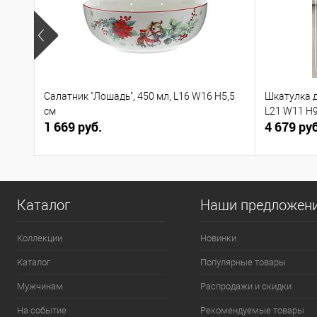
Салатник "Лошадь", 450 мл, L16 W16 H5,5
Шкатулка 
см
L21 W11 H9
1 669 руб.
4 679 руб
Каталог
Наши предложен
Коллекции
Новинки
Каталог
Популярные товары
Мужчинам
Распродажи и скидки
На событие
Рекомендуемые товары