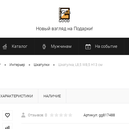
Новый взгляд на Подарки!
Каталог
Мужчинам
На событие
•
•
•
г
Интерьер
Шкатулки
Шкатулка, L8,5 W8,5 H13 см
ХАРАКТЕРИСТИКИ
НАЛИЧИЕ
Отзывов: 0
Артикул:
gg817488