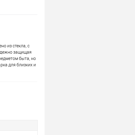
о из стекла, с
надежно защищая
редметом быта, но
рка для близких и