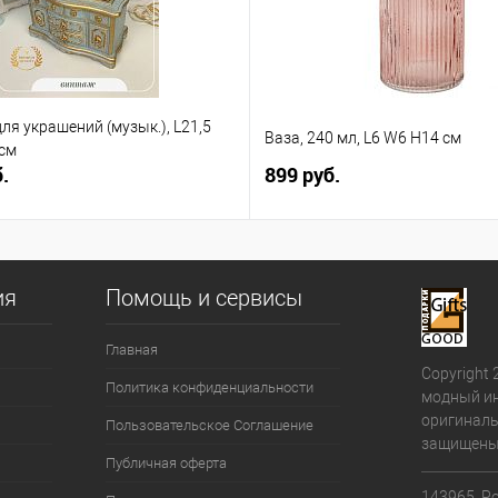
ля украшений (музык.), L21,5
Ваза, 240 мл, L6 W6 H14 см
 см
.
899 руб.
ия
Помощь и сервисы
Главная
Copyright 
Политика конфиденциальности
модный ин
оригиналь
Пользовательское Соглашение
защищены
Публичная оферта
143965, Ро