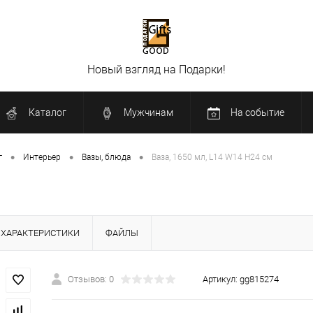
Новый взгляд на Подарки!
Каталог
Мужчинам
На событие
•
•
•
г
Интерьер
Вазы, блюда
Ваза, 1650 мл, L14 W14 H24 см
ХАРАКТЕРИСТИКИ
ФАЙЛЫ
Отзывов: 0
Артикул:
gg815274