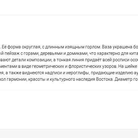
 Её форма округлая, с длинным изящным горлом. Ваза украшена б
 пейзаж с горами, деревьями и домиками, что характерно для кит
вают детали композиции, а тонкая линия придаёт всей росписи осо
нтами в виде геометрических и флористических узоров. На шейке
, а также виднеются надписи и иероглифы, придающие изделию ау
ол гармонии, красоты и культурного наследия Востока. Диаметр го