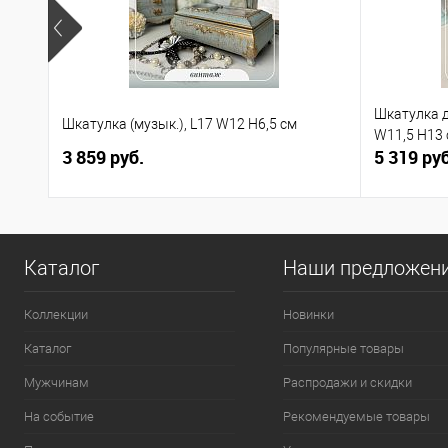
Шкатулка д
Шкатулка (музык.), L17 W12 H6,5 см
W11,5 H13
3 859 руб.
5 319 руб
Каталог
Наши предложен
Коллекции
Новинки
Каталог
Популярные товары
Мужчинам
Распродажи и скидки
На событие
Рекомендуемые товары