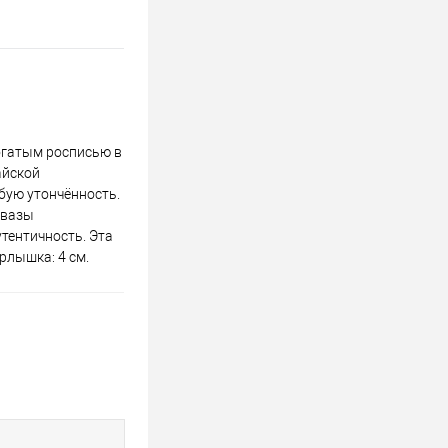
огатым росписью в
айской
бую утончённость.
 вазы
тентичность. Эта
рлышка: 4 см.