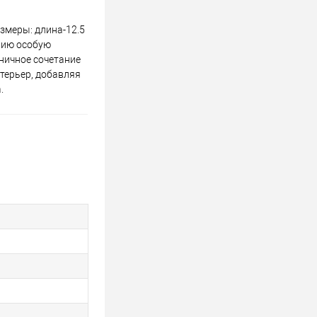
змеры: длина-12.5
елию особую
ничное сочетание
нтерьер, добавляя
.