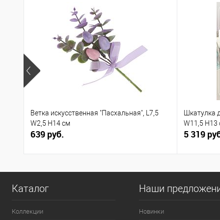
Ветка искусственная "Пасхальная", L7,5
Шкатулка д
W2,5 H14 см
W11,5 H13
639 руб.
5 319 руб
Каталог
Наши предложен
Коллекции
Новинки