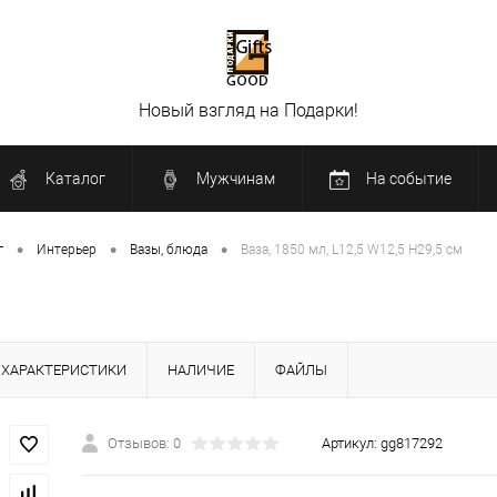
Новый взгляд на Подарки!
Каталог
Мужчинам
На событие
•
•
•
г
Интерьер
Вазы, блюда
Ваза, 1850 мл, L12,5 W12,5 H29,5 см
ХАРАКТЕРИСТИКИ
НАЛИЧИЕ
ФАЙЛЫ
Отзывов: 0
Артикул:
gg817292