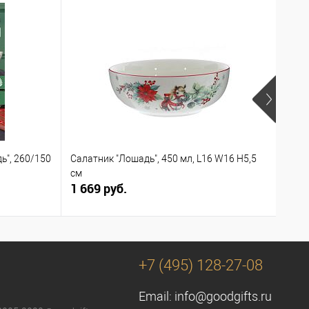
ь", 260/150
Салатник "Лошадь", 450 мл, L16 W16 H5,5
Круж
см
1 669 руб.
1 88
+7 (495) 128-27-08
Email:
info@goodgifts.ru