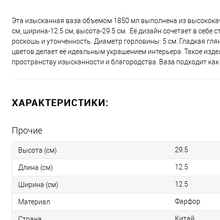
Эта изысканная ваза объемом 1850 мл выполнена из высококаче
см, ширина-12.5 см, высота-29.5 см. Её дизайн сочетает в се
роскошь и утонченность. Диаметр горловины: 5 см. Гладкая гл
цветов делает её идеальным украшением интерьера. Такое издел
пространству изысканности и благородства. Ваза подходит как
ХАРАКТЕРИСТИКИ:
Прочие
29.5
Высота (см)
12.5
Длина (см)
12.5
Ширина (см)
Фарфор
Материал
Китай
Страна