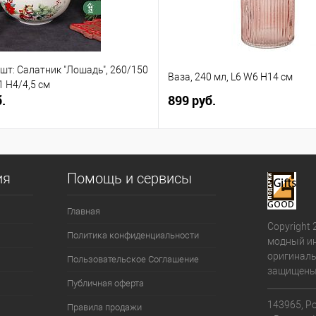
 шт: Салатник "Лошадь", 260/150
Ваза, 240 мл, L6 W6 H14 см
1 H4/4,5 см
.
899 руб.
ия
Помощь и сервисы
Главная
Copyright 
Политика конфиденциальности
модный ин
оригиналь
Пользовательское Соглашение
защищены
Публичная оферта
143965, Ро
Правила продажи