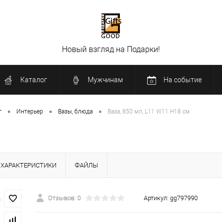
Новый взгляд на Подарки!
Каталог
Мужчинам
На событие
•
•
•
г
Интерьер
Вазы, блюда
Ваза, 850 мл, L11 W11 H18 см
ХАРАКТЕРИСТИКИ
ФАЙЛЫ
Отзывов: 0
Артикул:
gg797990