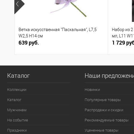
Ветка искусственная "Пасхальная", L7,5
Набор из 2
W2,5 H14 см
мл, L11 W1
639 руб.
1 729 руб
Каталог
Наши предложен
Коллекции
Новинки
Каталог
Популярные товары
Мужчинам
Распродажи и скидки
На событие
Рекомендуемые товары
Праздники
Уцененные товары