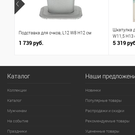
Шкатулка д
Подставка для очков, L12 W8 H12 см
W11,5 H13
1 739 руб.
5 319 руб
Каталог
Наши предложен
Коллекции
Новинки
Каталог
Популярные товары
Мужчинам
Распродажи и скидки
На событие
Рекомендуемые товары
Праздники
Уцененные товары