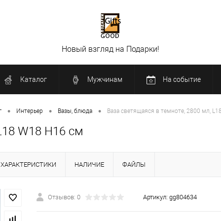
Новый взгляд на Подарки!
Каталог
Мужчинам
На событие
•
•
•
г
Интерьер
Вазы, блюда
Ваза светящаяся в темноте, 2800 мл, L
 L18 W18 H16 см
ХАРАКТЕРИСТИКИ
НАЛИЧИЕ
ФАЙЛЫ
Отзывов: 0
Артикул:
gg804634