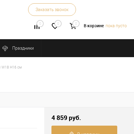
Заказать звонок
0
0
0
В корзине
пока пусто
Праздники
18 W18 H16 см
4 859 руб.