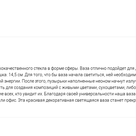
кокачественного стекла в форме сферы. Ваза отлично подойдет для
ка: 14,5 см. Для того, что бы ваза начала светиться, ней необходи
ой энергии. После этого, пузырьки наполненные неоном начнут излу
ть для создания композиций с живыми цветами, сухоцветами, либо
е всех, кто увидит их. Благодаря своей универсальности наша ваз
или офис. Эта красивая декоративная светящаяся ваза станет пре