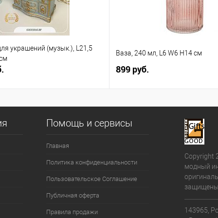
ля украшений (музык.), L21,5
Ваза, 240 мл, L6 W6 H14 см
 см
.
899 руб.
ия
Помощь и сервисы
Главная
Copyright 
Политика конфиденциальности
модный ин
оригиналь
Пользовательское Соглашение
защищены
Публичная оферта
143965, Ро
Правила продажи