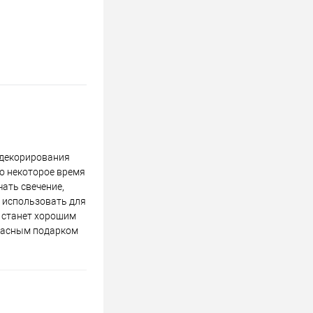
 декорирования
мо некоторое время
чать свечение,
 использовать для
а станет хорошим
красным подарком