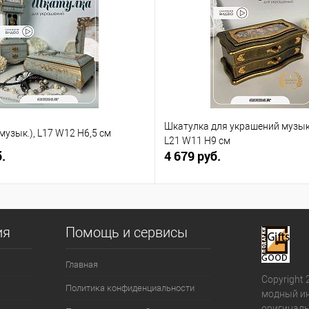
Шкатулка для украшений музы
музык.), L17 W12 H6,5 см
L21 W11 H9 см
.
4 679 руб.
ия
Помощь и сервисы
Главная
Copyright 
Политика конфиденциальности
модный ин
оригиналь