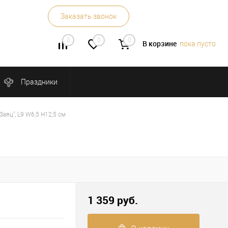
Заказать звонок
0
0
0
В корзине
пока пусто
Праздники
аяц", L9 W6,5 H12,5 см
1 359 руб.