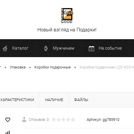
Новый взгляд на Подарки!
Каталог
Мужчинам
На событие
•
•
•
г
Упаковка
Коробки подарочные
Коробка подарочная, L25 W25 
ХАРАКТЕРИСТИКИ
НАЛИЧИЕ
ФАЙЛЫ
Отзывов: 0
Артикул:
gg785910