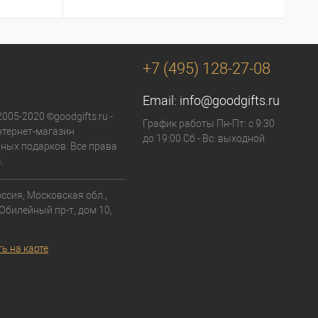
+7 (495) 128-27-08
Email:
info@goodgifts.ru
2005-2020 ©goodgifts.ru -
График работы Пн-Пт: с 9:30
тернет-магазин
до 19:00 Сб - Вс: выходной
ных подарков. Все права
.
ссия, Московская обл.,
 Юбилейный пр-т, дом 10,
ь на карте