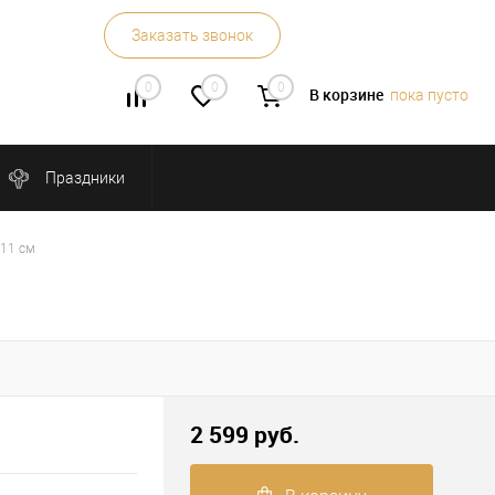
Заказать звонок
0
0
0
В корзине
пока пусто
Праздники
H11 см
2 599 руб.