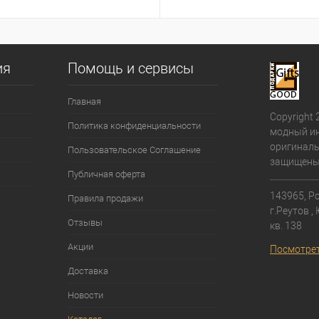
ия
Помощь и сервисы
Главная
Copyright 
Политика конфиденциальности
модный ин
оригиналь
Пользовательское Соглашение
защищены
Публичная оферта
143965, Ро
Правила продажи
г.Реутов ,
Отзывы
кв. 138⁠
Акции
Посмотрет
Доставка
Новости