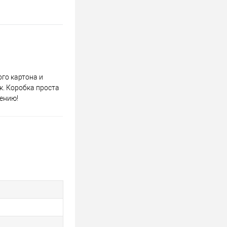
ого картона и
к. Коробка проста
чению!