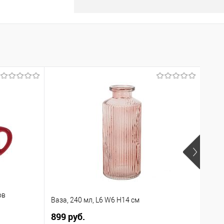
ов
Шкат
Ваза, 240 мл, L6 W6 H14 см
W11,
899 руб.
5 31