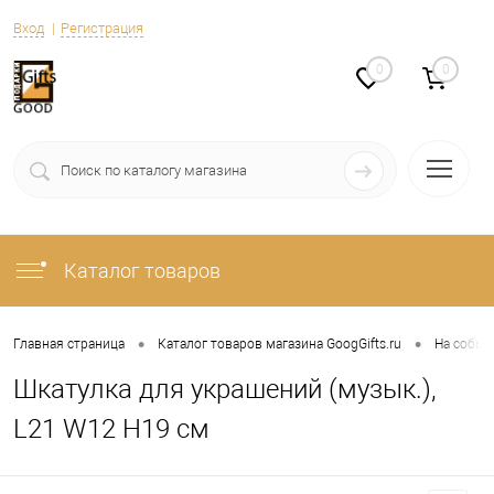
Вход
Регистрация
0
0
Каталог товаров
•
•
Главная страница
Каталог товаров магазина GoogGifts.ru
На событ
Шкатулка для украшений (музык.),
L21 W12 H19 см